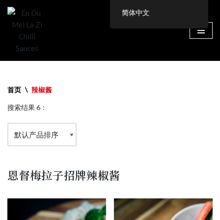
简体中文
跳
至
正
文
首页
\
辣椒酱
搜索结果 6：
恩督梅拉子招牌辣椒酱